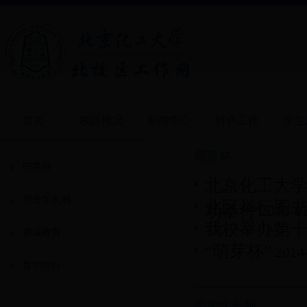
首页
校区概况
新闻中心
特色工作
学生
萌芽杯
萌芽杯
北京化工大学
宿舍学长制
北区举行图
功举行
2016-0
我校举办第十
养成教育
“萌芽杯”
2014
育学同行
宿舍学长制