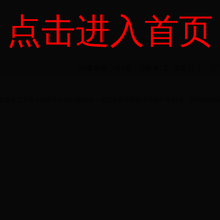
点击进入首页
共2条新闻，分1页，当前第
1
页
最前页
上一页
ght©北京化工大学北校区工作办公室|地址：北京市昌平区南环东路15号|邮编：100029|电话：8