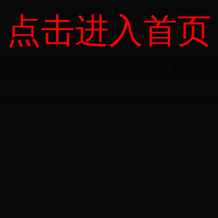
点击进入首页
共2条新闻，分1页，当前第
1
页
最前页
上一页
ght©北京化工大学北校区工作办公室|地址：北京市昌平区南环东路15号|邮编：100029|电话：8