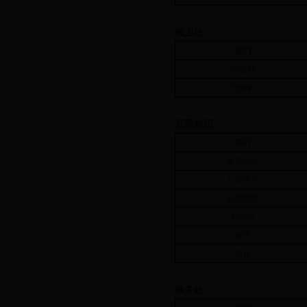
保卫处
部门
治安科
消防科
后勤集团
部门
修缮中心
公寓中心
校园物业
校医院
食堂
超市
教务处