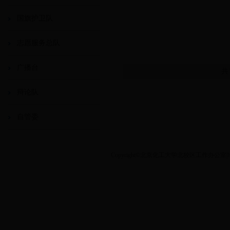
国旗护卫队
志愿服务总队
广播台
共
辩论队
自管委
Copyright©北京化工大学北校区工作办公室|