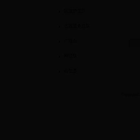
国旗护卫队
志愿服务总队
广播台
辩论队
自管委
Copyri