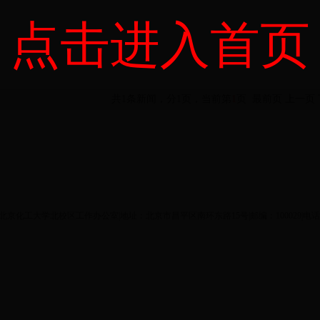
点击进入首页
共1条新闻，分1页，当前第
1
页
最前页
上一页
ght©北京化工大学北校区工作办公室|地址：北京市昌平区南环东路15号|邮编：100029|电话：8