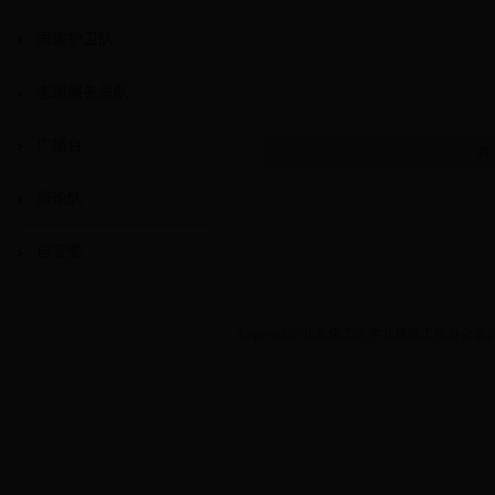
国旗护卫队
志愿服务总队
广播台
共
辩论队
自管委
Copyright©北京化工大学北校区工作办公室|