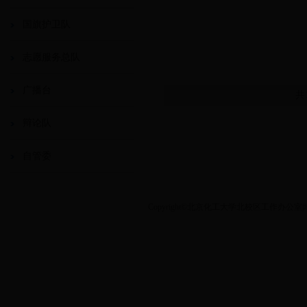
国旗护卫队
志愿服务总队
广播台
共
辩论队
自管委
Copyright©北京化工大学北校区工作办公室|