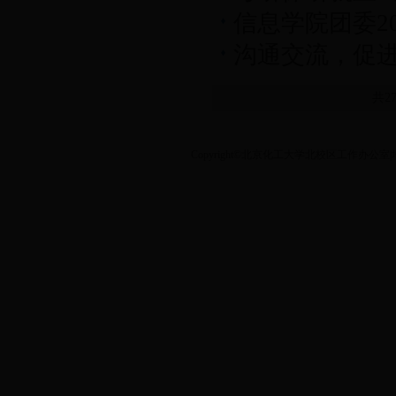
信息学院团委20
沟通交流，促
共2
Copyright©北京化工大学北校区工作办公室|