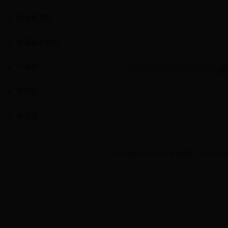
国旗护卫队
志愿服务总队
广播台
共
辩论队
自管委
Copyright©北京化工大学北校区工作办公室|