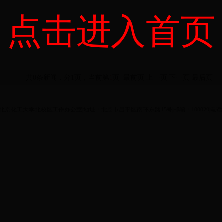
点击进入首页
共0条新闻，分1页，当前第
1
页
最前页
上一页
下一页
最后页
ght©北京化工大学北校区工作办公室|地址：北京市昌平区南环东路15号|邮编：100029|电话：8