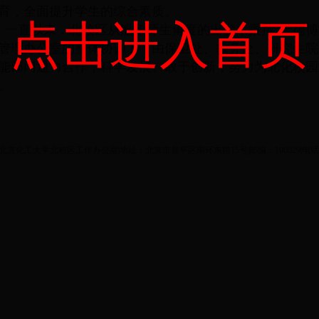
育，全面提升学生的综合素质。
点击进入首页
一直以来，北校区从服务师生角度的出发，秉持“宏德博
管理办公室的整体协调下，由保卫处、教务处、研究生院
能部门通力合作，科学发展、敢于创新，努力为北化校园
。
ght©北京化工大学北校区工作办公室|地址：北京市昌平区南环东路15号|邮编：100029|电话：8