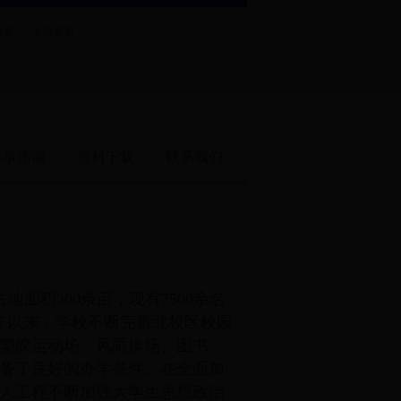
是： |
学校主页
办事指南
资料下载
联系我们
占地面积
300
余亩，现有
7500
余名
立以来，学校不断完善北校区校园
塑胶运动场、风雨操场、图书
备了良好的办学条件。在全面加
人工程不断加强大学生思想政治