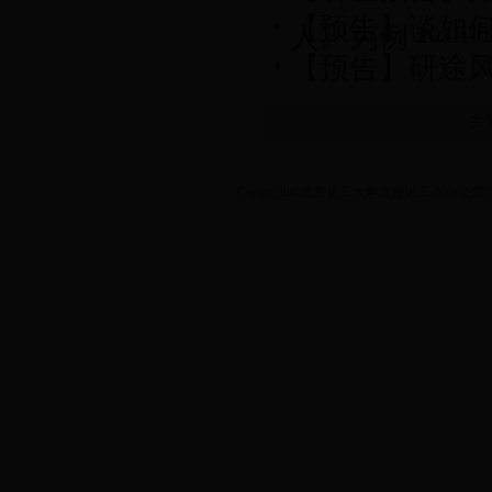
【预告】谈如
人》为例
2015-0
【预告】研途
共
Copyright©北京化工大学北校区工作办公室|