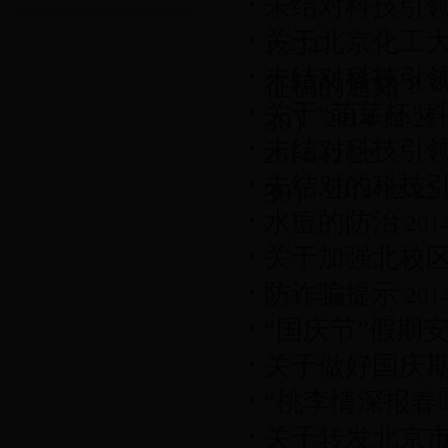
未结对科技引领员公
关于北京化工大
12-24
未结对科技引领员
征稿的通知？
2
关于“萌芽杯”
30）
2014-12-23
未结对科技引领员
2014-12-22
未结对的科技引领
30）
2014-12-22
水痘的防治
2014
关于加强北校
防诈骗提示
2014
“国庆节”假期
关于做好国庆
“桃李情深报春
关于转发北京