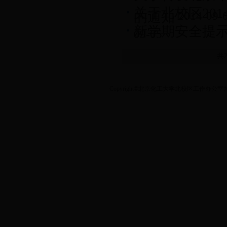
关于北校区20
的通知
2014-09-
新学期安全提
09-05
共
Copyright©北京化工大学北校区工作办公室|