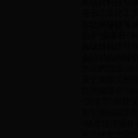
未结对科技引领员公
关于北京化工大
12-24
未结对科技引领员
征稿的通知？
2
关于“萌芽杯”
30）
2014-12-23
未结对科技引领员
2014-12-22
未结对的科技引领
30）
2014-12-22
水痘的防治
2014
关于加强北校
防诈骗提示
2014
“国庆节”假期
关于做好国庆
“桃李情深报春
关于转发北京