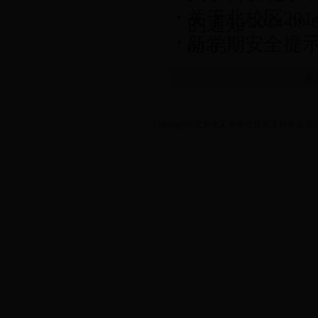
关于北校区20
的通知
2014-09-
新学期安全提
09-05
共
Copyright©北京化工大学北校区工作办公室|