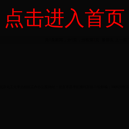
点击进入首页
共1条新闻，分1页，当前第
1
页
最前页
上一页
ght©北京化工大学北校区工作办公室|地址：北京市昌平区南环东路15号|邮编：100029|电话：8