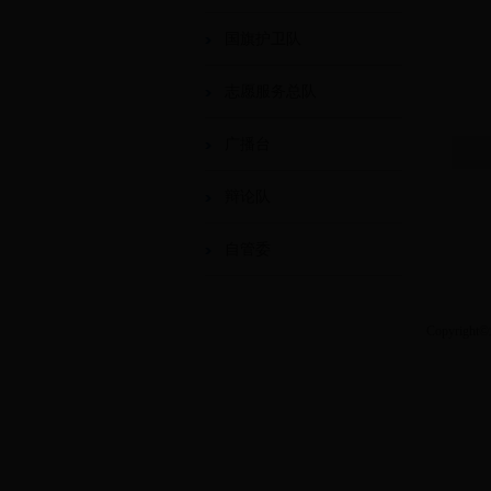
国旗护卫队
志愿服务总队
广播台
辩论队
自管委
Copyri