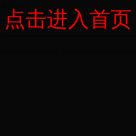
校园地图
点击进入首页
校园地图
2014-09-25
ght©北京化工大学北校区工作办公室|地址：北京市昌平区南环东路15号|邮编：100029|电话：8