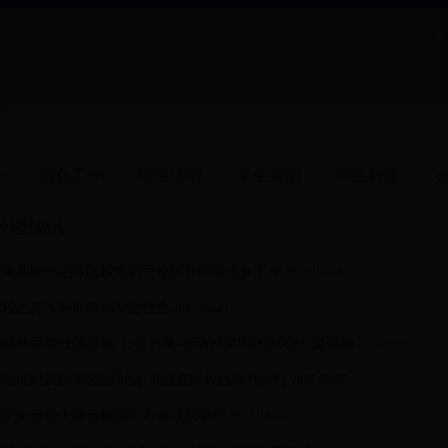
今天
心
特色工作
学生活动
学生组织
学生社团
校园快讯
宋来新副书记带队检查昌平校区开学前准备工作
2018-02-23
北校区扎实开展防汛安全检查
2017-06-21
我校环保类社团参加“公益力量-绿动沙漠”绿色环保公益活动
2017-06-07
金融理财及防范金融诈骗”讲座在北校区顺利举行
2017-03-27
校学生会骨干两会精神学习会成功举行
2017-03-21