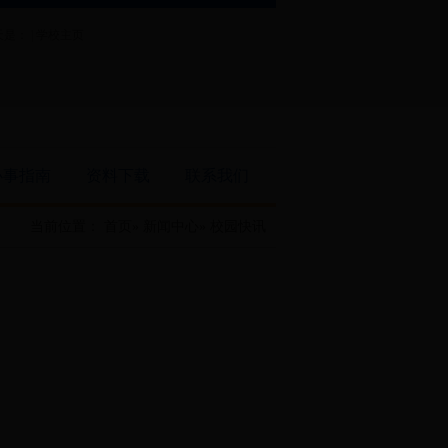
是： |
学校主页
办事指南
资料下载
联系我们
当前位置：
首页
»
新闻中心
» 校园快讯