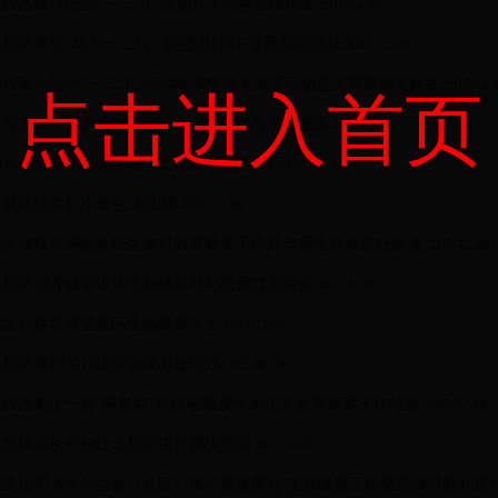
北校区举行纪念“一二.九”运动八十周年合唱比赛
2015-12-09
北校区举办“助力一二九，跑团进行时”全民助跑活动
2015-12-09
我校举办纪念“一二.九”运动80周年征文演讲活动总决赛暨颁奖典礼
2015-12-
点击进入首页
王芳书记一行来北校区调研并与师生代表进行座谈
2015-12-09
2015年北京化工大学国际文化展在北区举行
2015-12-09
【北化纪实】小餐包 大温暖
2015-12-09
谭天伟校长调研北校区本科教育教学工作并与师生代表进行座谈
2015-12-09
北校区召开低年级学生和辅导员与校领导座谈会
2015-11-06
北区办领导看望慰问生病隔离学生
2015-11-06
北校区举行2015级军训团出征仪式
2015-09-18
北校区第十一届“萌芽杯”科技创新及学术论文大赛评审工作结束
2015-07-13
李显扬副校长前往北校区进行国庆慰问
2015-10-01
北京化工大学学生会（北区）第57届执委会 主席团第三轮竞选演讲顺利进