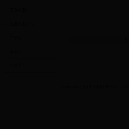
国旗护卫队
志愿服务总队
广播台
共
辩论队
自管委
Copyright©北京化工大学北校区工作办公室|