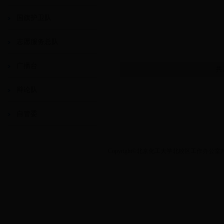
国旗护卫队
志愿服务总队
广播台
共
辩论队
自管委
Copyright©北京化工大学北校区工作办公室|