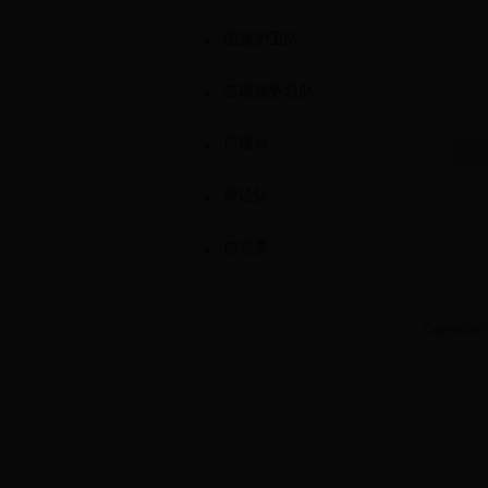
国旗护卫队
志愿服务总队
广播台
辩论队
自管委
Copyri