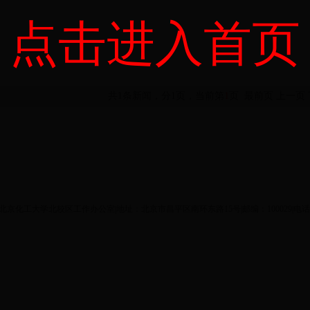
点击进入首页
共1条新闻，分1页，当前第
1
页
最前页
上一页
ght©北京化工大学北校区工作办公室|地址：北京市昌平区南环东路15号|邮编：100029|电话：8