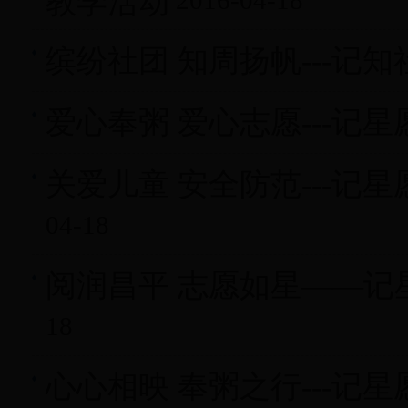
教学活动
2016-04-18
缤纷社团 知周扬帆---记
爱心奉粥 爱心志愿---记
关爱儿童 安全防范---
04-18
阅润昌平 志愿如星——记
18
心心相映 奉粥之行---记