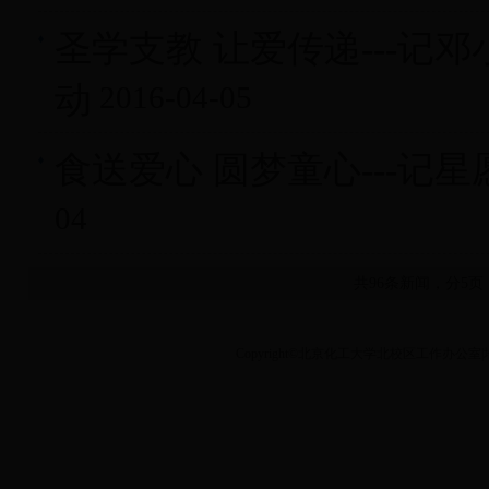
圣学支教 让爱传递---
动
2016-04-05
食送爱心 圆梦童心---记
04
共96条新闻，分5
Copyright©北京化工大学北校区工作办公室|