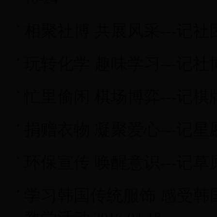
相聚社博 共展风采---记
玩转化学 趣味学习---记
忙里偷闲 棋场博弈---记
捐赠衣物 凝聚爱心---记
环保宣传 唤醒意识---记
学习韩国传统服饰 感受韩