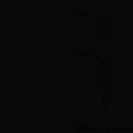
保卫处
部门
治安科
消防科
后勤集团
部门
修缮中心
公寓中心
校园物业
校医院
食堂
超市
教务处