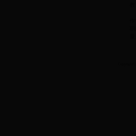
教
作
职
量
Copyri