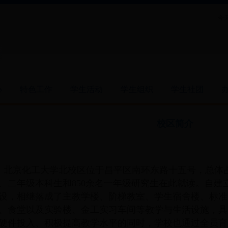
今天
心
特色工作
学生活动
学生组织
学生社团
校区简介
北京化工大学北校区位于昌平区南环东路十五号，总体
、二年级本科生和
850
余名一年级研究生在此就读。自建
设，相继落成了主教学楼、阶梯教室、学生宿舍楼、标准
、食堂以及实验楼、金工实习车间等教学与生活设施，具
硬件投入、积极提高教学水平的同时，学校也通过全员育