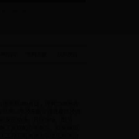
是： |
学校主页
办事指南
资料下载
联系我们
占地面积
300
余亩，现有
7500
余名
立以来，学校不断完善北校区校园
塑胶运动场、风雨操场、图书
备了良好的办学条件。在全面加
人工程不断加强大学生思想政治