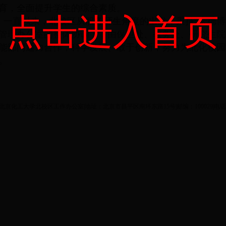
育，全面提升学生的综合素质。
点击进入首页
一直以来，北校区从服务师生角度的出发，秉持“宏德博
管理办公室的整体协调下，由保卫处、教务处、研究生院
能部门通力合作，科学发展、敢于创新，努力为北化校园
。
ght©北京化工大学北校区工作办公室|地址：北京市昌平区南环东路15号|邮编：100029|电话：8